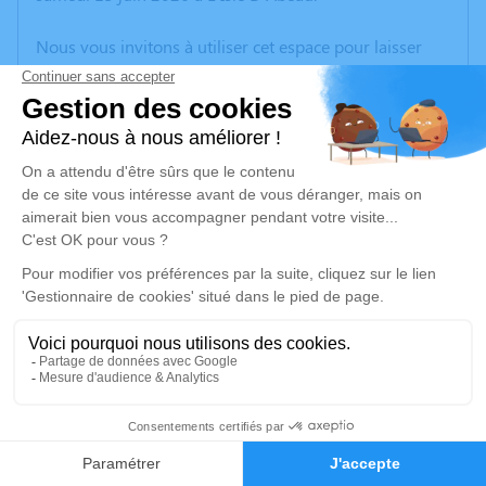
Nous vous invitons à utiliser cet espace pour laisser
vos condoléances, partager des photos souvenirs, une
anecdote ou exprimer vos pensées à travers des
poèmes ou des textes. Cet endroit est un lieu
d'expression dédié à honorer la mémoire de Roger
MARTIN.
Un service de plantation d’arbre hommage est
disponible ici
.
Je rends hommage
Cérémonie
jeudi 18 juin 2026 à 14h30
23
Église Saint-Pierre et Saint-Paul rue de l'Eglise
38080 l'Isle d'Abeau
Faire-part
Hommages