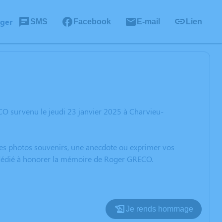
ager
SMS
Facebook
E-mail
Lien
O survenu le jeudi 23 janvier 2025 à Charvieu-
 des photos souvenirs, une anecdote ou exprimer vos
n dédié à honorer la mémoire de Roger GRECO.
Je rends hommage