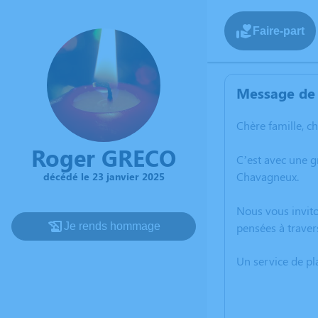
Faire-part
Message de 
Chère famille, c
Roger GRECO
C’est avec une 
Chavagneux.
décédé le 23 janvier 2025
Nous vous invito
Je rends hommage
pensées à traver
Un service de p