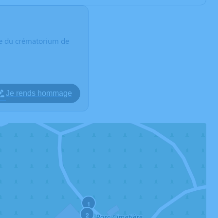
e du crématorium de
Je rends hommage
1
2