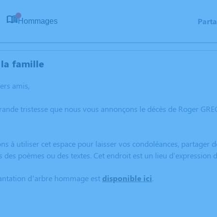
Part
Hommages
0
la famille
hers amis,
grande tristesse que nous vous annonçons le décès de Roger GREC
ns à utiliser cet espace pour laisser vos condoléances, partager
s des poèmes ou des textes. Cet endroit est un lieu d'expressio
lantation d’arbre hommage est
disponible ici
.