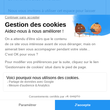
Nous vous invitons à utiliser cet espace pour laisser
vos condoléances, partager des photos souvenirs, une
anecdote ou exprimer vos pensées à travers des
poèmes ou des textes. Cet endroit est un lieu
d'expression dédié à honorer la mémoire de Roger
DEBIEZ.
Un service de plantation d’arbre hommage est
disponible ici
.
Je rends hommage
Cérémonie
vendredi 14 novembre 2025 à 14h30
1
communal 1-5 Route du Clavel
38110 Sainte Blandine
Faire-part
Hommages