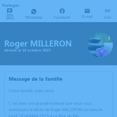
Partager
E-mail
SMS
WhatsApp
Facebook
Lien
Roger MILLERON
décédé le 16 octobre 2023
Message de la famille
Chère famille, chers amis,
C’est avec une grande tristesse que nous vous
annonçons le décès de Roger MILLERON survenu le
lundi 16 octobre 2023 à La Tour du Pin.