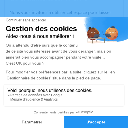
Nous vous invitons à utiliser cet espace pour laisser
vos condoléances, partager des photos souvenirs, une
anecdote ou exprimer vos pensées à travers des
poèmes ou des textes. Cet endroit est un lieu
d'expression dédié à honorer la mémoire de Roger
MILLERON.
Un service de plantation d’arbre hommage est
disponible ici
.
Je rends hommage
Cérémonie
mardi 24 octobre 2023 à 14h30
1
nouveau rue de la Bourbre
38230 Tignieu Jameyzieu
Faire-part
Hommages