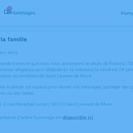
39
Part
Hommages
la famille
hers amis,
grande tristesse que nous vous annonçons le décès de Roberto 
monie religieuse sera célébrée en sa mémoire le vendredi 09 janv
mation au cimetière de Saint Laurent de Mure.
ns à utiliser cet espace pour laisser vos messages, partager des
es ou des textes.
i, 3 rue Maréchal Leclerc, 69720 Saint Laurent de Mure
lantation d’arbre hommage est
disponible ici
.