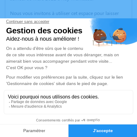
Nous vous invitons à utiliser cet espace pour laisser
vos condoléances, partager des photos souvenirs, une
anecdote ou exprimer vos pensées à travers des
poèmes ou des textes. Cet endroit est un lieu
d'expression dédié à honorer la mémoire de Robert
GENTAZ.
Un service de plantation d’arbre hommage est
disponible ici
.
Je rends hommage
Cérémonie
samedi 12 mars 2022 à 14h00
2
CENTRE FUNERAIRE BOUDRIER 31 Rue Lavoisier
38300 Bourgoin Jallieu
Faire-part
Hommages