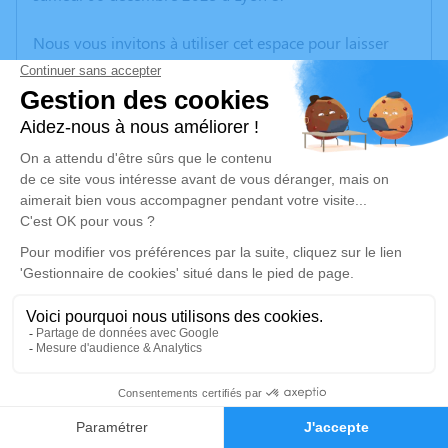
Nous vous invitons à utiliser cet espace pour laisser
vos condoléances, partager des photos souvenirs, une
anecdote ou exprimer vos pensées à travers des
poèmes ou des textes. Cet endroit est un lieu
d'expression dédié à honorer la mémoire de Robert
GIARD.
Un service de plantation d’arbre hommage est
disponible ici
.
Je rends hommage
Cérémonie
vendredi 12 décembre 2025 à 10h00
19
EGLISE demptezieu
38300 Saint Savin
Faire-part
Hommages