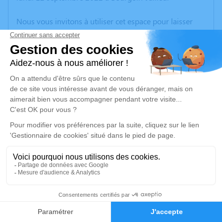
Nous vous invitons à utiliser cet espace pour laisser
vos condoléances, partager des photos souvenirs, une
anecdote ou exprimer vos pensées à travers des
poèmes ou des textes. Cet endroit est un lieu
d'expression dédié à honorer la mémoire de Robert
CATELAND.
Un service de plantation d’arbre hommage est
disponible ici
.
Je rends hommage
Cérémonie
mardi 20 septembre 2022 à 14h30
5
Eglise Notre Dame Rue de la Libération
38300 Bourgoin Jallieu
Faire-part
Hommages