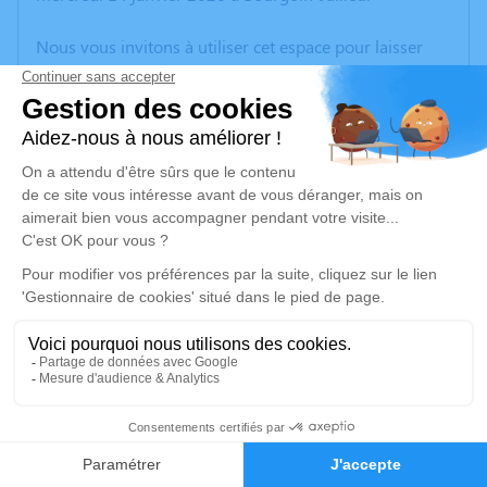
Nous vous invitons à utiliser cet espace pour laisser
vos condoléances, partager des photos souvenirs, une
anecdote ou exprimer vos pensées à travers des
poèmes ou des textes. Cet endroit est un lieu
d'expression dédié à honorer la mémoire de Robert
FINET.
Un service de plantation d’arbre hommage est
disponible ici
.
Je rends hommage
Cérémonie
jeudi 22 janvier 2026 à 09h00
32
Eglise de VILLEMOIRIEU
38460 Villemoirieu
Faire-part
Hommages