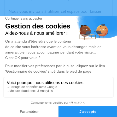
Nous vous invitons à utiliser cet espace pour laisser
vos condoléances, partager des photos souvenirs, une
anecdote ou exprimer vos pensées à travers des
poèmes ou des textes. Cet endroit est un lieu
d'expression dédié à honorer la mémoire de Robert
ASCENCIO.
Un service de plantation d’arbre hommage est
disponible ici
.
Je rends hommage
Cérémonie
mardi 03 février 2026 à 10h00
9
Eglise St Denis place de l'église
38290 La Verpillière
Faire-part
Hommages