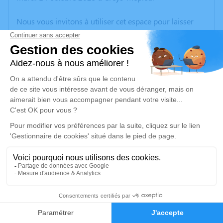
Nous vous invitons à utiliser cet espace pour laisser
vos condoléances, partager des photos souvenirs, une
anecdote ou exprimer vos pensées à travers des
poèmes ou des textes. Cet endroit est un lieu
d'expression dédié à honorer la mémoire de Rémi
BOURJAL.
Un service de plantation d’arbre hommage est
disponible ici
.
Je rends hommage
Cérémonie
lundi 10 novembre 2025 à 15h15
5
Crématorium de CHAMBERY 86, square Louis
Sève 73000 CHAMBERY
Faire-part
Hommages
73000 Chambery