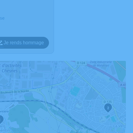
ise
Je rends hommage
2
1