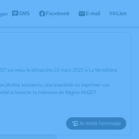
ager
SMS
Facebook
E-mail
Lien
ET survenu le dimanche 23 mars 2025 à La Verpilliere.
 des photos souvenirs, une anecdote ou exprimer vos
n dédié à honorer la mémoire de Régine MAZET.
Je rends hommage