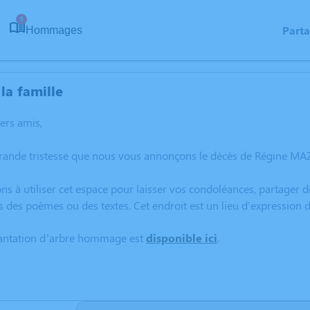
5
Part
Hommages
la famille
hers amis,
grande tristesse que nous vous annonçons le décès de Régine MAZ
ns à utiliser cet espace pour laisser vos condoléances, partager
s des poèmes ou des textes. Cet endroit est un lieu d'expressio
lantation d’arbre hommage est
disponible ici
.