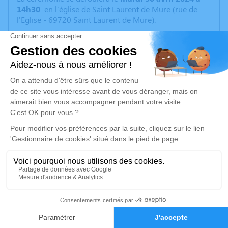
14h30
en l'église de Saint Laurent de Mure (rue de
l'Eglise - 69720 Saint Laurent de Mure).
Pour ceux qui souhaitent lui rendre un dernier
hommage avant la cérémonie, Régine sera présente à
la
Chambre Funéraire
des Coll'in, rue du 8 Mai 1945
à Heyrieux (code 0101 après 19h30).
Si vous désirez envoyer des fleurs, merci de les faire
parvenir à la Chambre Funéraire des Coll'in à Heyrieux
avant lundi 29 avril midi.
Avec amour et reconnaissance,
Ses enfants Jean-Louis, Sylvie et Dragana
Un service de plantation d’arbre hommage est
disponible ici
.
3
Faire-part
Hommages
Je rends hommage