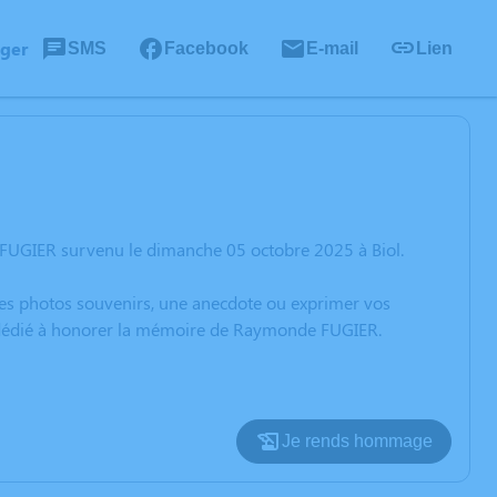
ager
SMS
Facebook
E-mail
Lien
FUGIER survenu le dimanche 05 octobre 2025 à Biol.
 des photos souvenirs, une anecdote ou exprimer vos
on dédié à honorer la mémoire de Raymonde FUGIER.
Je rends hommage