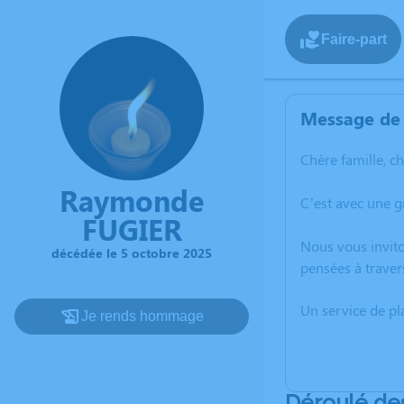
Faire-part
Message de 
Chère famille, c
Raymonde
C’est avec une 
FUGIER
Nous vous invito
décédée le 5 octobre 2025
pensées à traver
Un service de p
Je rends hommage
Déroulé de