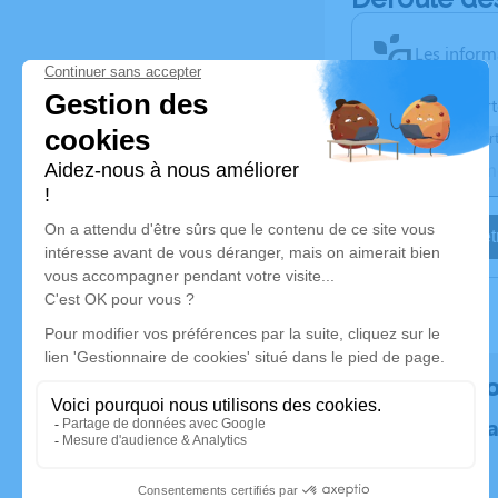
Les inform
Activez une aler
Recevoir une aler
Je veux êtr
Rendez h
Plantez un 