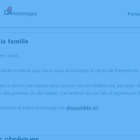
4
Part
Hommages
la famille
hers amis,
grande tristesse que nous vous annonçons le décès de Raymonde 
ns à utiliser cet espace pour laisser vos condoléances, partager
s des poèmes ou des textes. Cet endroit est un lieu d'expressi
lantation d’arbre hommage est
disponible ici
.
s obsèques