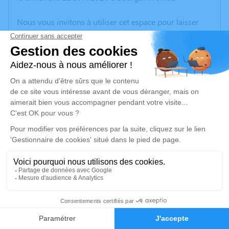
Nous vous invitons à utiliser cet espace pour laisser
vos condoléances, partager des photos souvenirs, une
anecdote ou exprimer vos pensées à travers des
poèmes ou des textes. Cet endroit est un lieu
d'expression dédié à honorer la mémoire de Raymond
CHEVALLIER.
Un service de plantation d’arbre hommage est
disponible ici
.
Je rends hommage
Cérémonie
mercredi 22 avril 2026 à 14h30
5
Eglise de Trept Place de l'Eglise
38460 Trept
Faire-part
Hommages