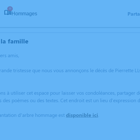
16
Part
Hommages
la famille
hers amis,
grande tristesse que nous vous annonçons le décès de Pierrette
ns à utiliser cet espace pour laisser vos condoléances, partager
s des poèmes ou des textes. Cet endroit est un lieu d'expression
lantation d’arbre hommage est
disponible ici
.