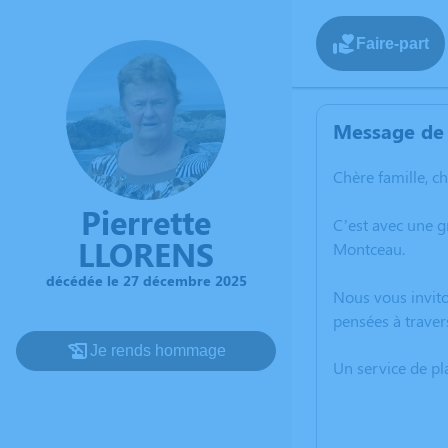
Faire-part
Message de 
Chère famille, c
Pierrette
C’est avec une 
LLORENS
Montceau.
décédée le 27 décembre 2025
Nous vous invito
pensées à traver
Je rends hommage
Un service de p