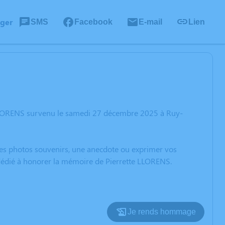
ager
SMS
Facebook
E-mail
Lien
 LLORENS survenu le samedi 27 décembre 2025 à Ruy-
 des photos souvenirs, une anecdote ou exprimer vos
 dédié à honorer la mémoire de Pierrette LLORENS.
Je rends hommage