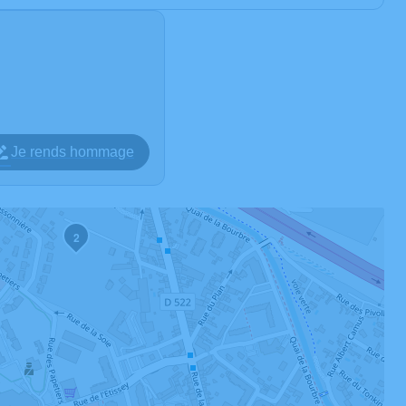
Je rends hommage
2