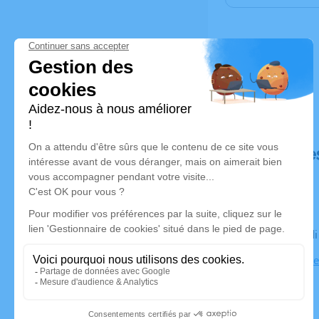
Déroulé de
Le mercred
Eglise Notr
Jallieu