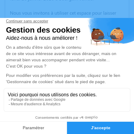
Nous vous invitons à utiliser cet espace pour laisser
vos condoléances, partager des photos souvenirs, une
anecdote ou exprimer vos pensées à travers des
poèmes ou des textes. Cet endroit est un lieu
d'expression dédié à honorer la mémoire de Pierre
MAGNARD.
Un service de plantation d’arbre hommage est
disponible ici
.
Je rends hommage
Cérémonie
jeudi 05 février 2026 à 10h00
4
Eglise Saint André 62 Impasse du Presbytère
38090 Roche
Faire-part
Hommages