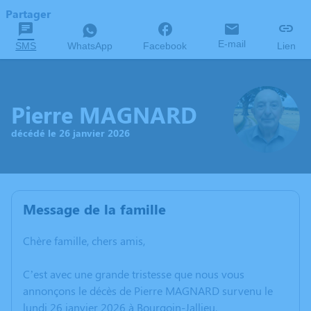
Partager
E-mail
SMS
WhatsApp
Facebook
Lien
Pierre MAGNARD
décédé le 26 janvier 2026
Message de la famille
Chère famille, chers amis,
C’est avec une grande tristesse que nous vous
annonçons le décès de Pierre MAGNARD survenu le
lundi 26 janvier 2026 à Bourgoin-Jallieu.