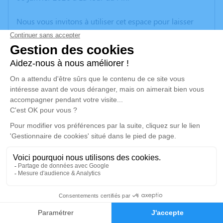
Nous vous invitons à utiliser cet espace pour laisser
vos condoléances, partager des photos souvenirs, une
anecdote ou exprimer vos pensées à travers des
poèmes ou des textes. Cet endroit est un lieu
d'expression dédié à honorer la mémoire de Pierre
GANDY.
Un service de plantation d’arbre hommage est
disponible ici
.
Je rends hommage
Cérémonie
mercredi 14 janvier 2026 à 09h30
13
Eglise de la Sainte-Vierge Place de l'Eglise - Route
de Caillite
Faire-part
Hommages
38110 La Chapelle de la Tour