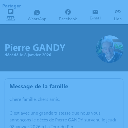
Partager
E-mail
SMS
WhatsApp
Facebook
Lien
Pierre GANDY
décédé le 8 janvier 2026
Message de la famille
Chère famille, chers amis,
C’est avec une grande tristesse que nous vous
annonçons le décès de Pierre GANDY survenu le jeudi
08 janvier 2026 à La Tour du Pin.