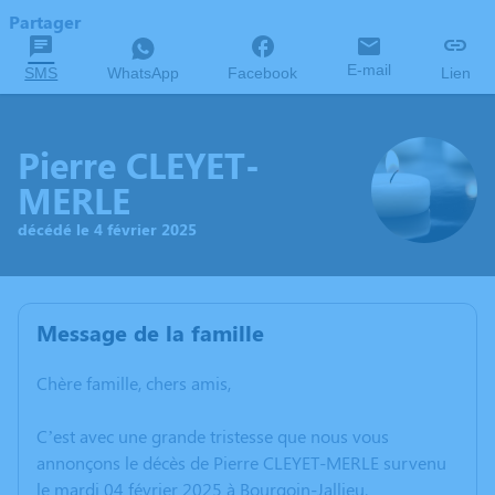
Partager
E-mail
SMS
WhatsApp
Facebook
Lien
Pierre CLEYET-
MERLE
décédé le 4 février 2025
Message de la famille
Chère famille, chers amis,
C’est avec une grande tristesse que nous vous
annonçons le décès de Pierre CLEYET-MERLE survenu
le mardi 04 février 2025 à Bourgoin-Jallieu.