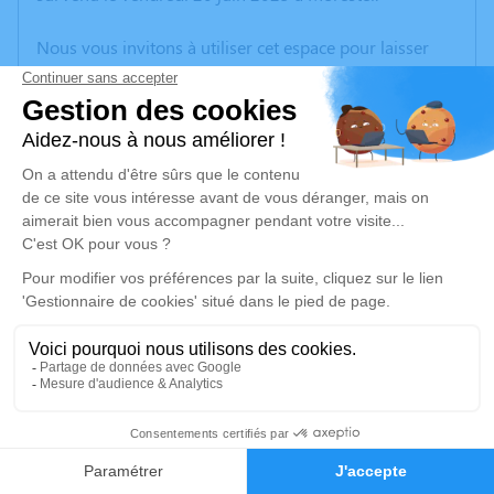
Nous vous invitons à utiliser cet espace pour laisser
vos condoléances, partager des photos souvenirs, une
anecdote ou exprimer vos pensées à travers des
poèmes ou des textes. Cet endroit est un lieu
d'expression dédié à honorer la mémoire de Pierre
BILLION-LAROUTE.
Un service de plantation d’arbre hommage est
disponible ici
.
Je rends hommage
Cérémonie
jeudi 26 juin 2025 à 11h00
6
CENTRE FUNERAIRE BOUDRIER 31 Rue Lavoisier
38300 Bourgoin Jallieu
Faire-part
Hommages