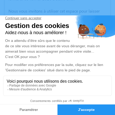
Nous vous invitons à utiliser cet espace pour laisser
vos condoléances, partager des photos souvenirs, une
anecdote ou exprimer vos pensées à travers des
poèmes ou des textes. Cet endroit est un lieu
d'expression dédié à honorer la mémoire de Philippe
SANTOPIETRO.
Un service de plantation d’arbre hommage est
disponible ici
.
Je rends hommage
Cérémonie
jeudi 12 février 2026 à 16h30
32
crematorium de Blyes
01150 Blyes
Faire-part
Hommages