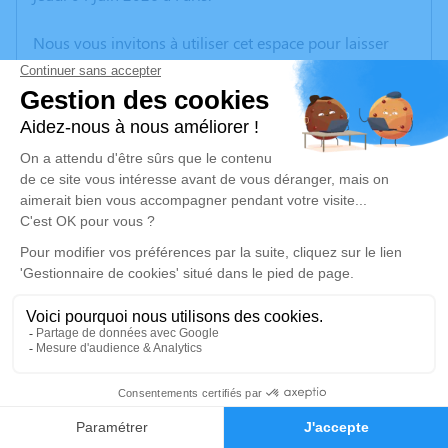
Nous vous invitons à utiliser cet espace pour laisser
vos condoléances, partager des photos souvenirs, une
anecdote ou exprimer vos pensées à travers des
poèmes ou des textes. Cet endroit est un lieu
d'expression dédié à honorer la mémoire de Philippe
LANDES.
Un service de plantation d’arbre hommage est
disponible ici
.
Je rends hommage
Cérémonie
jeudi 11 juin 2026 à 09h15
58
Crématorium de CHAMBERY 86, square Louis
Sève 73000 CHAMBERY
Faire-part
Hommages
73000 Chambery