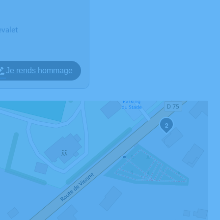
valet
Je rends hommage
2