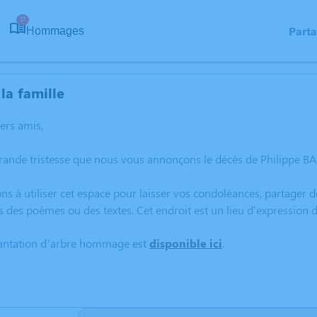
17
Part
Hommages
la famille
hers amis,
rande tristesse que nous vous annonçons le décès de Philippe B
ns à utiliser cet espace pour laisser vos condoléances, partager
s des poèmes ou des textes. Cet endroit est un lieu d'expression
lantation d’arbre hommage est
disponible ici
.