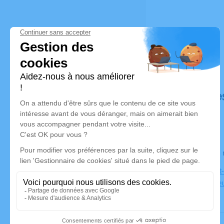
Déroulé de
Le lundi 3
Eglise Sain
Chamagnie