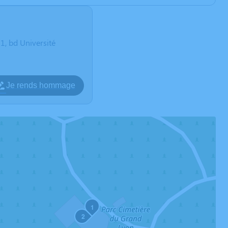
 bd Université
Je rends hommage
1
2