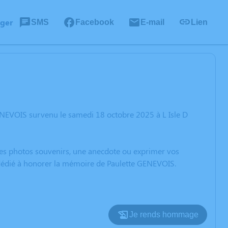
ager
SMS
Facebook
E-mail
Lien
ENEVOIS survenu le samedi 18 octobre 2025 à L Isle D
 des photos souvenirs, une anecdote ou exprimer vos
n dédié à honorer la mémoire de Paulette GENEVOIS.
Je rends hommage