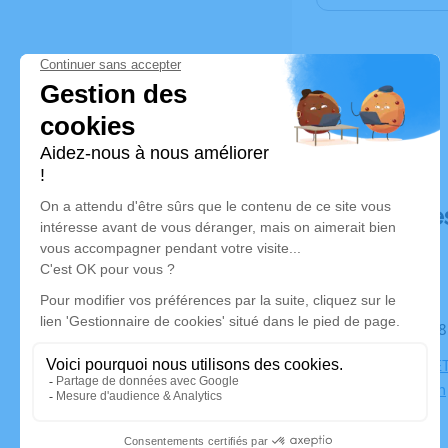
Déroulé de
Le mardi 2
PARC CIMET
69500 Bron