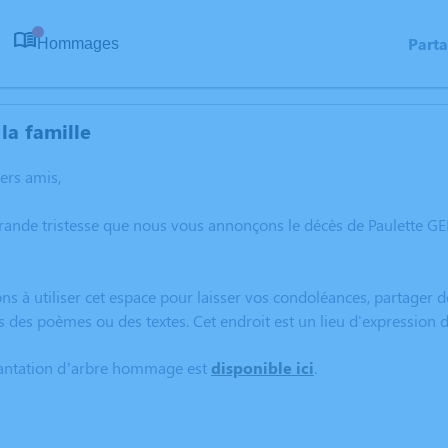
Part
Hommages
0
la famille
hers amis,
rande tristesse que nous vous annonçons le décès de Paulette G
ns à utiliser cet espace pour laisser vos condoléances, partager
s des poèmes ou des textes. Cet endroit est un lieu d'expressio
lantation d’arbre hommage est
disponible ici
.