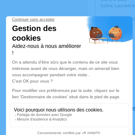
Sylvie, Laurent e
Un service de p
Déroulé de