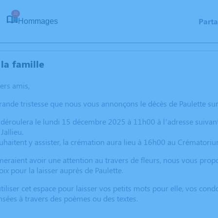
22
Part
Hommages
la famille
hers amis,
rande tristesse que nous vous annonçons le décès de Paulette s
 déroulera le lundi 15 décembre 2025 à 11h00 à l’adresse suiv
allieu.
uhaitent y assister, la crémation aura lieu à 16h00 au Crématori
meraient avoir une attention au travers de fleurs, nous vous prop
oix pour la laisser auprès de Paulette.
utiliser cet espace pour laisser vos petits mots pour elle, vos co
sées à travers des poèmes ou des textes.