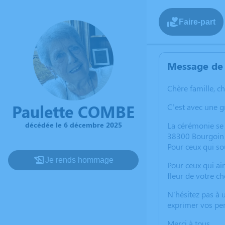
Faire-part
Message de 
Chère famille, c
Paulette COMBE
C’est avec une g
décédée le 6 décembre 2025
La cérémonie se
38300 Bourgoin J
Pour ceux qui so
Je rends hommage
Pour ceux qui ai
fleur de votre ch
N'hésitez pas à 
exprimer vos pen
Merci à tous,