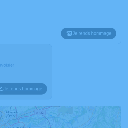
Je rends hommage
voisier
Je rends hommage