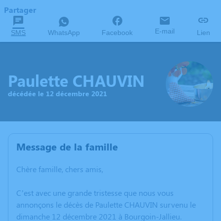
Partager
E-mail
SMS
WhatsApp
Facebook
Lien
Paulette CHAUVIN
décédée le 12 décembre 2021
Message de la famille
Chère famille, chers amis,
C’est avec une grande tristesse que nous vous
annonçons le décès de Paulette CHAUVIN survenu le
dimanche 12 décembre 2021 à Bourgoin-Jallieu.