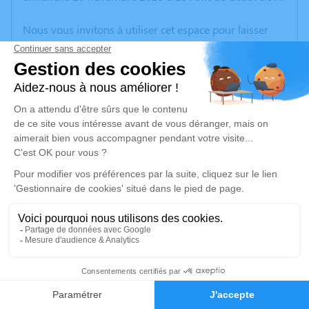
Nous vous invitons à utiliser cet espace pour laisser
vos condoléances, partager des photos souvenirs, une
anecdote ou exprimer vos pensées à travers des
poèmes ou des textes. Cet endroit est un lieu
d'expression dédié à honorer la mémoire de Paul
ROZET.
Un service de plantation d’arbre hommage est
disponible ici
.
Je rends hommage
Cérémonie
lundi 24 novembre 2025 à 14h00
21
Eglise Saint Martin 2 Chemin de l'Eglise
38730 Doissin
Faire-part
Hommages