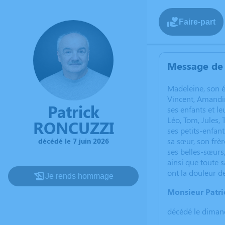
Faire-part
Message de 
Madeleine, son é
Vincent, Amandin
Patrick
ses enfants et le
Léo, Tom, Jules, 
RONCUZZI
ses petits-enfant
sa sœur, son frèr
décédé le 7 juin 2026
ses belles-sœurs,
ainsi que toute s
ont la douleur d
Je rends hommage
Monsieur Patr
décédé le dimanc