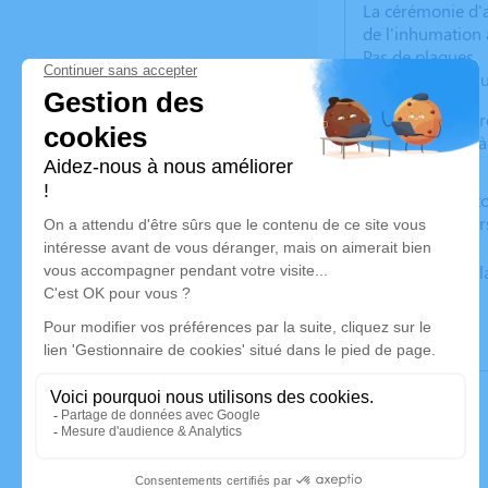
La cérémonie d'ad
de l'inhumation 
Pas de plaques.
Condoléances su
La famille remerc
prendront part à
Nous vous invito
pensées à traver
Un service de p