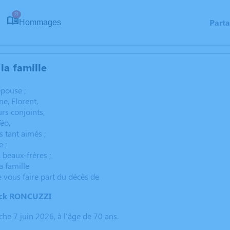
21
Part
Hommages
la famille
pouse ;
e, Florent,
urs conjoints,
Téo,
s tant aimés ;
e ;
 beaux-frères ;
a famille
e vous faire part du décès de
ick RONCUZZI
he 7 juin 2026, à l'âge de 70 ans.