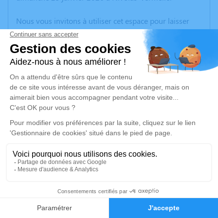
Nous vous invitons à utiliser cet espace pour laisser
vos condoléances, partager des photos souvenirs, une
anecdote ou exprimer vos pensées à travers des
poèmes ou des textes. Cet endroit est un lieu
d'expression dédié à honorer la mémoire de Patrick
JAILLET.
Un service de plantation d’arbre hommage est
disponible ici
.
Je rends hommage
Cérémonie
jeudi 05 février 2026 à 09h30
106
CENTRE FUNERAIRE BOUDRIER 31 Rue Lavoisier
38300 Bourgoin Jallieu
Faire-part
Hommages