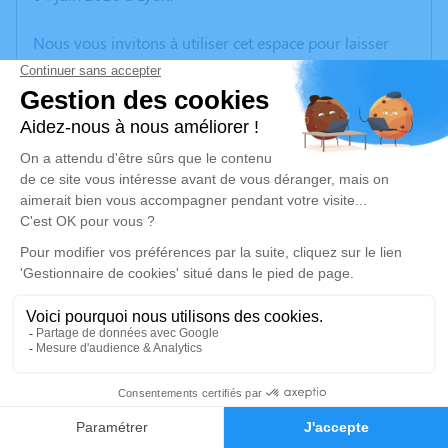
Nous vous invitons à utiliser cet espace pour laisser
vos condoléances, partager des photos souvenirs, une
anecdote ou exprimer vos pensées à travers des
poèmes ou des textes. Cet endroit est un lieu
d'expression dédié à honorer la mémoire de Patrick
GIRARD.
Un service de plantation d’arbre hommage est
disponible ici
.
Je rends hommage
Cérémonie
vendredi 12 juin 2026 à 14h30
9
Eglise Saint Laurent rue de l'Eglise
69720 Saint Laurent de Mure
Faire-part
Hommages