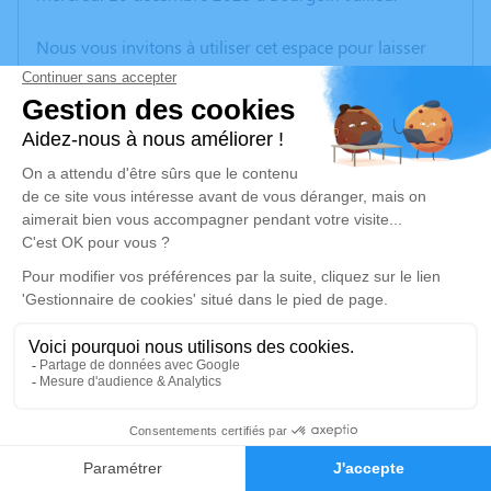
Nous vous invitons à utiliser cet espace pour laisser
vos condoléances, partager des photos souvenirs, une
anecdote ou exprimer vos pensées à travers des
poèmes ou des textes. Cet endroit est un lieu
d'expression dédié à honorer la mémoire de Patricia
HUON.
Un service de plantation d’arbre hommage est
disponible ici
.
Je rends hommage
Cérémonie
jeudi 18 décembre 2025 à 14h00
4
CENTRE FUNERAIRE BOUDRIER 31 Rue Lavoisier
38300 Bourgoin Jallieu
Faire-part
Hommages