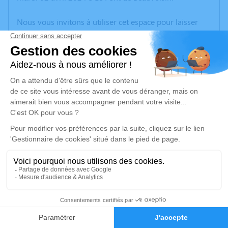
Nous vous invitons à utiliser cet espace pour laisser
vos condoléances, partager des photos souvenirs, une
anecdote ou exprimer vos pensées à travers des
poèmes ou des textes. Cet endroit est un lieu
d'expression dédié à honorer la mémoire de Pascal
CAILLAT.
Un service de plantation d’arbre hommage est
disponible ici
.
Je rends hommage
Cérémonie
lundi 08 avril 2024 à 14h30
2
communal Place de l'Eglise
38510 Courtenay
Faire-part
Hommages