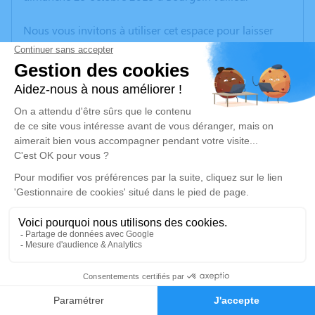
Nous vous invitons à utiliser cet espace pour laisser
vos condoléances, partager des photos souvenirs, une
anecdote ou exprimer vos pensées à travers des
poèmes ou des textes. Cet endroit est un lieu
d'expression dédié à honorer la mémoire de Pascal
BODET.
Un service de plantation d’arbre hommage est
disponible ici
.
Je rends hommage
Cérémonie
vendredi 31 octobre 2025 à 10h00
18
Église Saint-Julien 15 Impasse de l'Église
38290 Frontonas
Faire-part
Hommages