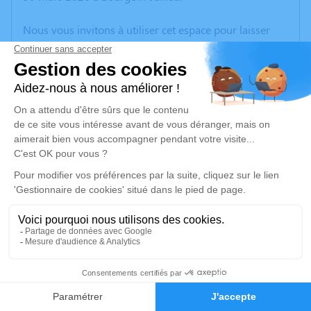
Nous vous invitons à utiliser cet espace pour laisser
vos condoléances, partager des photos souvenirs, une
anecdote ou exprimer vos pensées à travers des
poèmes ou des textes. Cet endroit est un lieu
d'expression dédié à honorer la mémoire d’Oriana
BENARD.
Un service de plantation d’arbre hommage est
disponible ici
.
Je rends hommage
Cérémonie
mardi 07 avril 2026 à 09h30
15
Eglise de Ruy Place de l'église
38300 Ruy-Montceau
Faire-part
Hommages