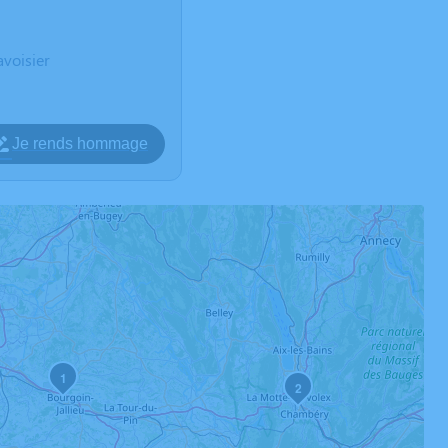
voisier
Je rends hommage
1
2