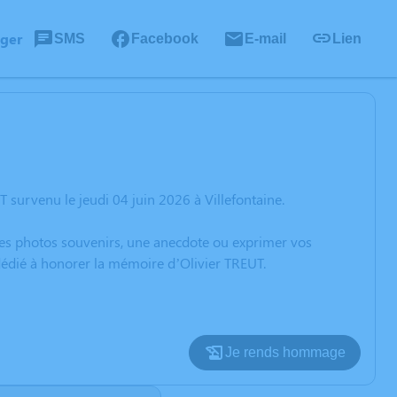
ager
SMS
Facebook
E-mail
Lien
 survenu le jeudi 04 juin 2026 à Villefontaine.
 des photos souvenirs, une anecdote ou exprimer vos
 dédié à honorer la mémoire d’Olivier TREUT.
Je rends hommage