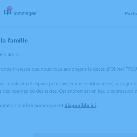
21
Part
Hommages
la famille
hers amis,
rande tristesse que nous vous annonçons le décès d’Olivier TREUT
ns à utiliser cet espace pour laisser vos condoléances, partager
s des poèmes ou des textes. Cet endroit est un lieu d'expression
lantation d’arbre hommage est
disponible ici
.