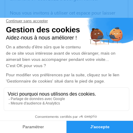
Nous vous invitons à utiliser cet espace pour laisser
vos condoléances, partager des photos souvenirs, une
anecdote ou exprimer vos pensées à travers des
poèmes ou des textes. Cet endroit est un lieu
d'expression dédié à honorer la mémoire d’Olivier
CARPIN.
Un service de plantation d’arbre hommage est
disponible ici
.
Je rends hommage
Cérémonie
jeudi 11 août 2022 à 09h00
3
salle boudrier
38300 Bourgoin Jallieu
Faire-part
Hommages