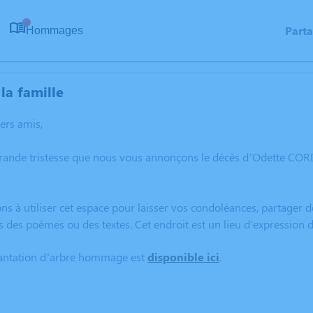
Part
Hommages
0
la famille
hers amis,
rande tristesse que nous vous annonçons le décès d’Odette CORD
ns à utiliser cet espace pour laisser vos condoléances, partager
s des poèmes ou des textes. Cet endroit est un lieu d'expressio
lantation d’arbre hommage est
disponible ici
.