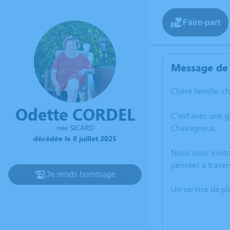
Faire-part
Message de 
Chère famille, c
Odette CORDEL
C’est avec une g
Chavagneux.
née SICARD
décédée le 8 juillet 2025
Nous vous invito
pensées à traver
Je rends hommage
Un service de p