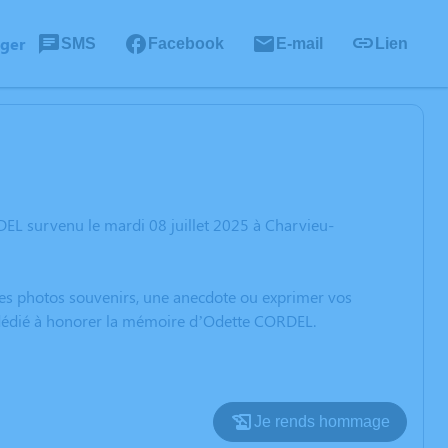
ager
SMS
Facebook
E-mail
Lien
EL survenu le mardi 08 juillet 2025 à Charvieu-
 des photos souvenirs, une anecdote ou exprimer vos
n dédié à honorer la mémoire d’Odette CORDEL.
Je rends hommage