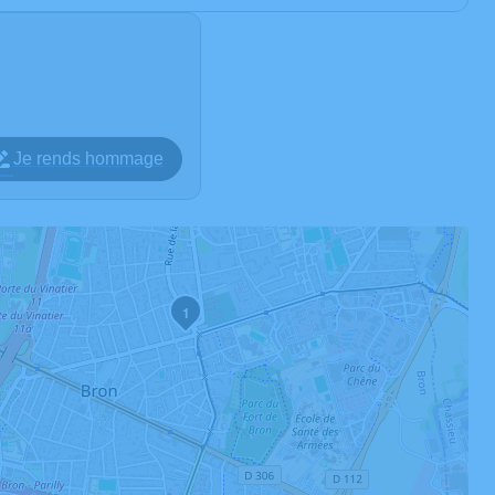
Je rends hommage
1