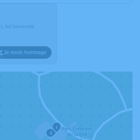
 bd Université
Je rends hommage
1
2