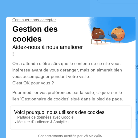
Déroulé de
Le vendred
PARC CIMET
69500 Bron