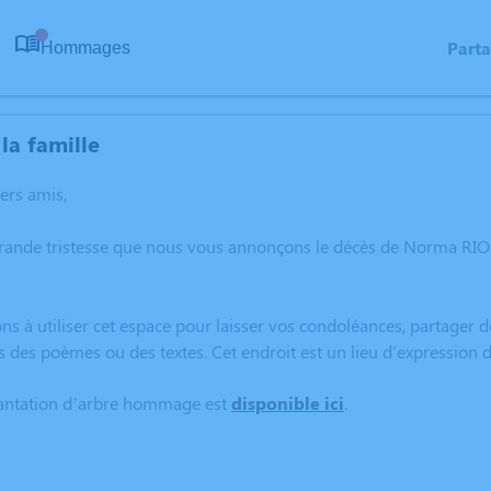
Part
Hommages
0
la famille
hers amis,
grande tristesse que nous vous annonçons le décès de Norma RIO
ns à utiliser cet espace pour laisser vos condoléances, partager
s des poèmes ou des textes. Cet endroit est un lieu d'expressio
lantation d’arbre hommage est
disponible ici
.