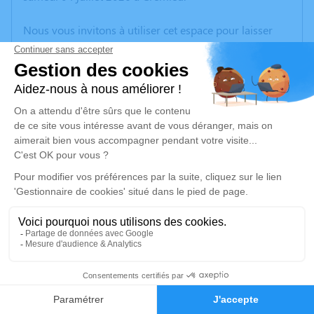
Nous vous invitons à utiliser cet espace pour laisser
vos condoléances, partager des photos souvenirs, une
anecdote ou exprimer vos pensées à travers des
poèmes ou des textes. Cet endroit est un lieu
d'expression dédié à honorer la mémoire de Noëlle
BINET-EMERY.
Un service de plantation d’arbre hommage est
disponible ici
.
Je rends hommage
Cérémonie
vendredi 10 juillet 2026 à 10h30
1
Cimetière de ST CASSIN
38500 Saint Cassien
Faire-part
Hommages