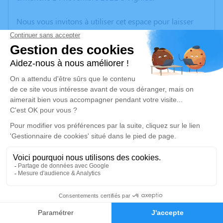
Nous vous invitons à utiliser cet espace pour laisser
vos condoléances, partager des photos souvenirs, une
anecdote ou exprimer vos pensées à travers des
poèmes ou des textes. Cet endroit est un lieu
d'expression dédié à honorer la mémoire de Noël
HAMEAU.
Un service de plantation d’arbre hommage est
disponible ici
.
Je rends hommage
Cérémonie
mercredi 24 novembre 2021 à 14h30
2
184 BD DE L 'UNIVERSITE
69500 Bron
Faire-part
Hommages