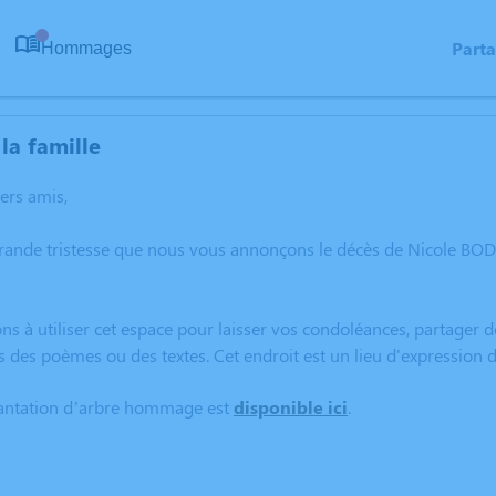
Part
Hommages
0
la famille
hers amis,
grande tristesse que nous vous annonçons le décès de Nicole B
ns à utiliser cet espace pour laisser vos condoléances, partager
s des poèmes ou des textes. Cet endroit est un lieu d'expressio
lantation d’arbre hommage est
disponible ici
.