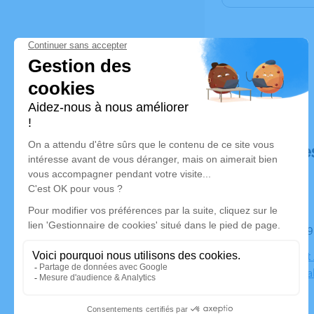
Déroulé de
Le mardi 0
Eglise Saint
Bourgoin Jal