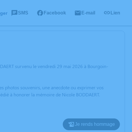
ager
SMS
Facebook
E-mail
Lien
ODDAERT survenu le vendredi 29 mai 2026 à Bourgoin-
 des photos souvenirs, une anecdote ou exprimer vos
n dédié à honorer la mémoire de Nicole BODDAERT.
Je rends hommage