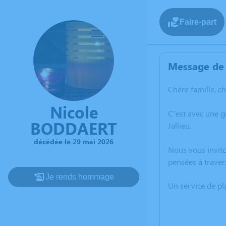
Faire-part
Message de 
Chère famille, c
Nicole
C’est avec une 
BODDAERT
Jallieu.
décédée le 29 mai 2026
Nous vous invito
pensées à traver
Je rends hommage
Un service de p