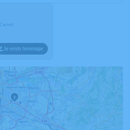
 Carnot
Je rends hommage
2