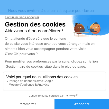
Nous vous invitons à utiliser cet espace pour laisser
vos condoléances, partager des photos souvenirs, une
anecdote ou exprimer vos pensées à travers des
poèmes ou des textes. Cet endroit est un lieu
d'expression dédié à honorer la mémoire de Nelly
MARANT.
Un service de plantation d’arbre hommage est
disponible ici
.
Je rends hommage
Cérémonie
vendredi 25 février 2022 à 14h30
2
CENTRE FUNERAIRE BOUDRIER 31 Rue Lavoisier
38300 Bourgoin Jallieu
Faire-part
Hommages