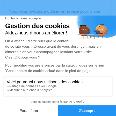
Nous vous invitons à utiliser cet espace pour laisser
vos condoléances, partager des photos souvenirs, une
anecdote ou exprimer vos pensées à travers des
poèmes ou des textes. Cet endroit est un lieu
d'expression dédié à honorer la mémoire de Monique
VERNAISON.
Un service de plantation d’arbre hommage est
disponible ici
.
Je rends hommage
Cérémonie
vendredi 28 mars 2025 à 10h00
7
Eglise St Antoine (Charvieu) Boulevard des
Tréfileries
Faire-part
Hommages
38230 Charvieu Chavagneux