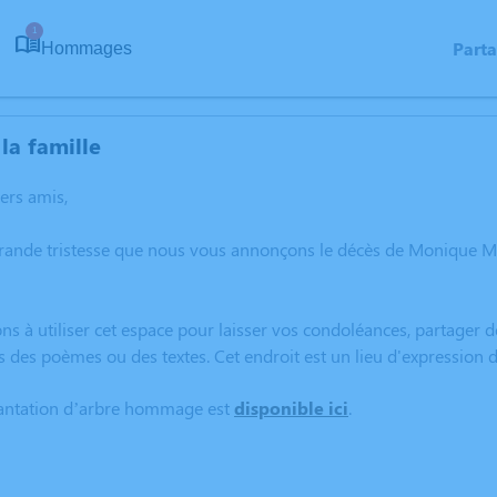
1
Part
Hommages
la famille
hers amis,
grande tristesse que nous vous annonçons le décès de Monique 
ns à utiliser cet espace pour laisser vos condoléances, partager
s des poèmes ou des textes. Cet endroit est un lieu d'expressi
lantation d’arbre hommage est
disponible ici
.