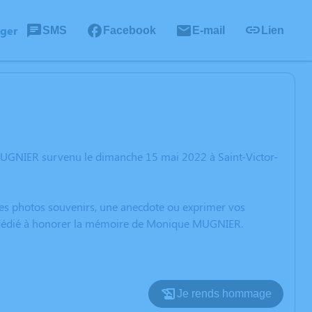
ager
SMS
Facebook
E-mail
Lien
MUGNIER survenu le dimanche 15 mai 2022 à Saint-Victor-
 des photos souvenirs, une anecdote ou exprimer vos
on dédié à honorer la mémoire de Monique MUGNIER.
Je rends hommage