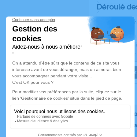
Déroulé de
Les inform
Activez une aler
Recevoir une aler
Je veux êtr
Rendez 
Plantez un 