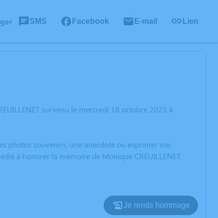
ager
SMS
Facebook
E-mail
Lien
CREUILLENET survenu le mercredi 18 octobre 2023 à
 des photos souvenirs, une anecdote ou exprimer vos
on dédié à honorer la mémoire de Monique CREUILLENET.
Je rends hommage