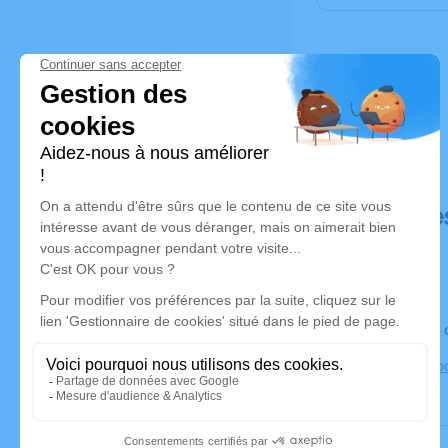
Déroulé de
Le jeudi 2
Eglise St R