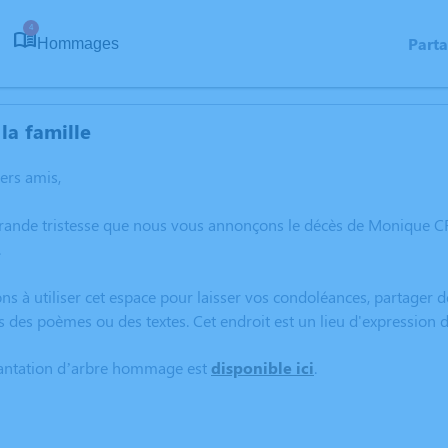
4
Part
Hommages
la famille
hers amis,
grande tristesse que nous vous annonçons le décès de Monique 
.
ns à utiliser cet espace pour laisser vos condoléances, partager
s des poèmes ou des textes. Cet endroit est un lieu d'expressi
lantation d’arbre hommage est
disponible ici
.