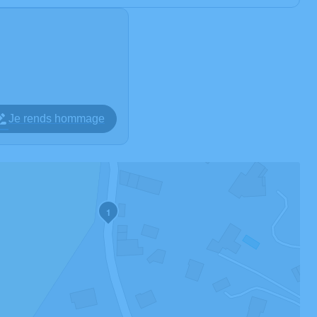
Je rends hommage
1