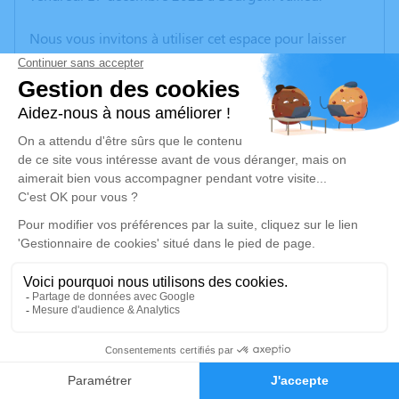
Nous vous invitons à utiliser cet espace pour laisser
vos condoléances, partager des photos souvenirs, une
anecdote ou exprimer vos pensées à travers des
poèmes ou des textes. Cet endroit est un lieu
d'expression dédié à honorer la mémoire de Monique
JOLY.
Un service de plantation d’arbre hommage est
disponible ici
.
Je rends hommage
Cérémonie
jeudi 23 décembre 2021 à 14h30
11
Eglise Saint Jean-Baptiste Place Président Carnot
38300 Bourgoin Jallieu
Faire-part
Hommages