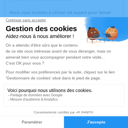
Nous vous invitons à utiliser cet espace pour laisser
vos condoléances, partager des photos souvenirs, une
anecdote ou exprimer vos pensées à travers des
poèmes ou des textes. Cet endroit est un lieu
d'expression dédié à honorer la mémoire de Monique
GUY.
Un service de plantation d’arbre hommage est
disponible ici
.
Je rends hommage
Cérémonie
mercredi 09 avril 2025 à 09h30
9
Eglise Saint Martin 2 Chemin de l'Eglise
38730 Doissin
Faire-part
Hommages