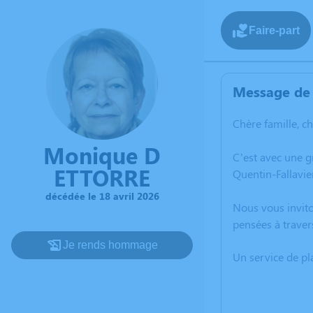
Faire-part
Message de 
Chère famille, c
Monique D
C’est avec une 
ETTORRE
Quentin-Fallavier
décédée le 18 avril 2026
Nous vous invito
pensées à traver
Je rends hommage
Un service de p