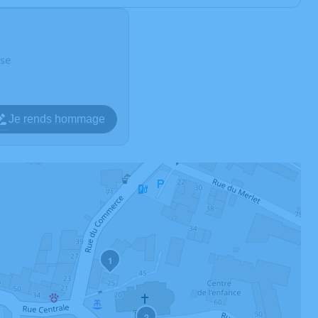
ise
Je rends hommage
1
2