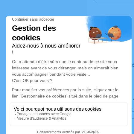
Déroulé de
Le lundi 27
Eglise Saint
Quentin Fall