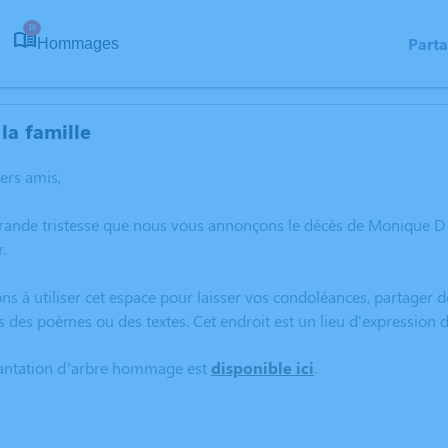
16
Part
Hommages
la famille
hers amis,
grande tristesse que nous vous annonçons le décès de Monique D
.
ns à utiliser cet espace pour laisser vos condoléances, partager
s des poèmes ou des textes. Cet endroit est un lieu d'expressi
lantation d’arbre hommage est
disponible ici
.