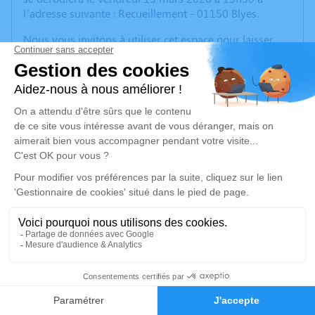
l’adresse suivante : Recueillement - 01150 Blyes.
Nous vous invitons à utiliser cet espace pour laisser
vos condoléances, partager des photos souvenirs, une
anecdote ou exprimer vos pensées à travers des
poèmes ou des textes. Cet endroit est un lieu
d'expression dédié à honorer la mémoire de Michelle
VARNET.
Je rends hommage
Cérémonie
vendredi 13 mars 2026 à 13h30
Recueillement
01150 Blyes
3
Je rends hommage
Faire-part
Hommages