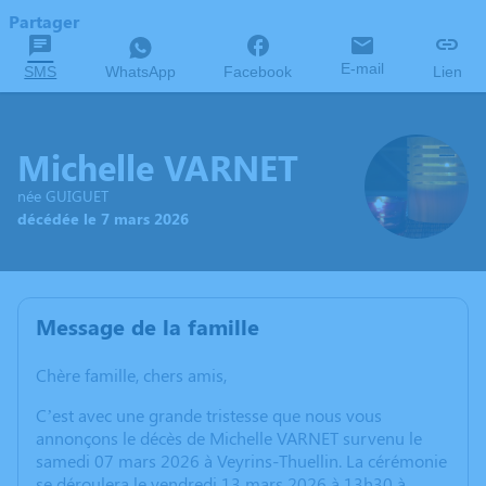
Partager
E-mail
SMS
WhatsApp
Facebook
Lien
Michelle VARNET
née GUIGUET
décédée le 7 mars 2026
Message de la famille
Chère famille, chers amis,
C’est avec une grande tristesse que nous vous
annonçons le décès de Michelle VARNET survenu le
samedi 07 mars 2026 à Veyrins-Thuellin. La cérémonie
se déroulera le vendredi 13 mars 2026 à 13h30 à