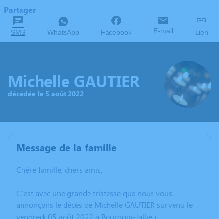
Partager
E-mail
SMS
WhatsApp
Facebook
Lien
Michelle GAUTIER
décédée le 5 août 2022
Message de la famille
Chère famille, chers amis,
C’est avec une grande tristesse que nous vous
annonçons le décès de Michelle GAUTIER survenu le
vendredi 05 août 2022 à Bourgoin-Jallieu.